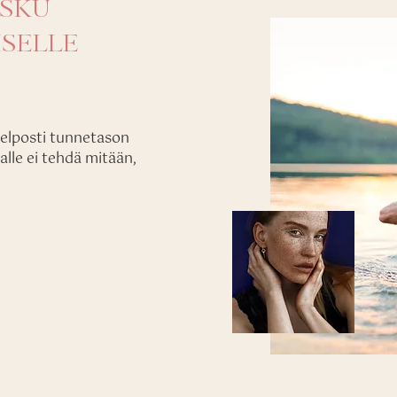
ISKU
SELLE
helposti tunnetason
ialle ei tehdä mitään,
ÄÄLTÄ