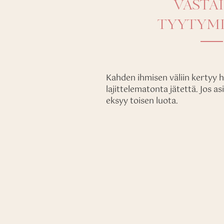
VASTA
TYYTYMI
Kahden ihmisen väliin kertyy 
lajittelematonta jätettä. Jos as
eksyy toisen luota.
OSTA KURSSI T