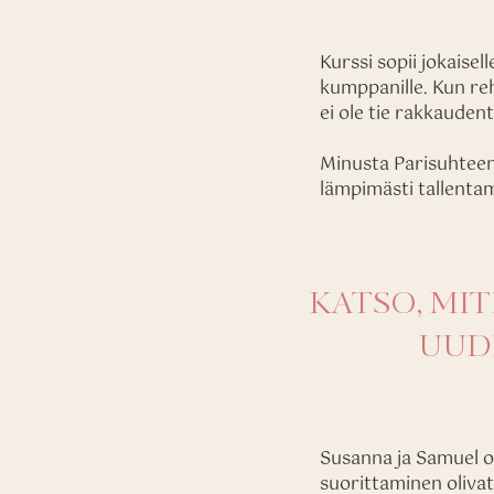
Kurssi sopii jokaise
kumppanille. Kun reh
ei ole tie rakkauden
Minusta Parisuhteen
lämpimästi tallenta
KATSO, MIT
UUD
Susanna ja Samuel ol
suorittaminen olivat