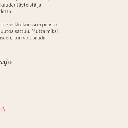
kaudentäyteistä ja
detta.
p -verkkokurssi ei päästä
muutos sattuu. Mutta miksi
iseen, kun voit saada
arja
SA