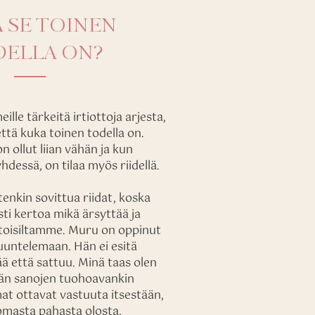
 SE TOINEN
ELLA ON?
lle tärkeitä irtiottoja arjesta,
ttä kuka toinen todella on.
n ollut liian vähän ja kun
yhdessä, on tilaa myös riidellä.
enkin sovittua riidat, koska
ti kertoa mikä ärsyttää ja
n toisiltamme. Muru on oppinut
untelemaan. Hän ei esitä
ää että sattuu. Minä taas olen
n sanojen tuohoavankin
t ottavat vastuuta itsestään,
 omasta pahasta olosta,