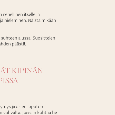
rehellinen itselle ja
 ja nieleminen. Näistä mikään
suhteen alussa. Suosittelen
ahden päästä.
VÄT KIPINÄN
ISSA
symys ja arjen loputon
n vahvalta. Jossain kohtaa he