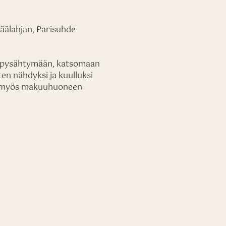
häälahjan, Parisuhde
tä pysähtymään, katsomaan
ten nähdyksi ja kuulluksi
lta myös makuuhuoneen