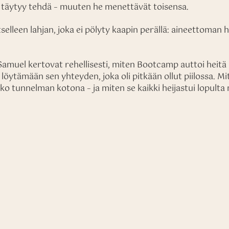
in täytyy tehdä – muuten he menettävät toisensa.
tselleen lahjan, joka ei pölyty kaapin perällä: aineettoman 
 Samuel kertovat rehellisesti, miten Bootcamp auttoi hei
 löytämään sen yhteyden, joka oli pitkään ollut piilossa. Mi
ko tunnelman kotona – ja miten se kaikki heijastui lopu