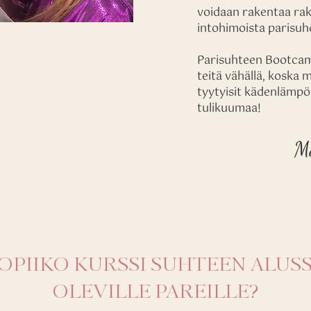
voidaan rakentaa rak
intohimoista parisuh
Parisuhteen Bootcam
teitä vähällä, koska 
tyytyisit kädenlämpö
tulikuumaa!
M
OPIIKO KURSSI SUHTEEN ALUS
OLEVILLE PAREILLE?