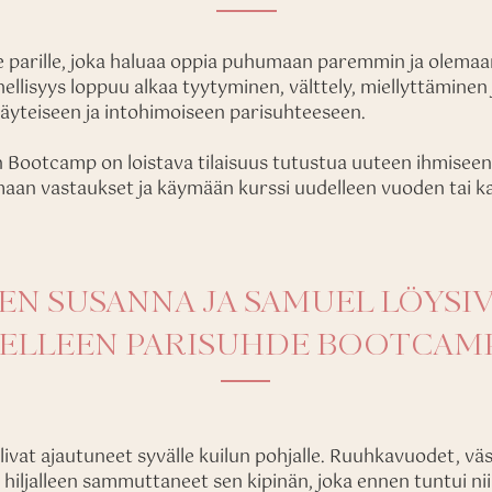
lle parille, joka haluaa oppia puhumaan paremmin ja olemaan 
ellisyys loppuu alkaa tyytyminen, välttely, miellyttäminen
täyteiseen ja intohimoiseen parisuhteeseen.
 Bootcamp on loistava tilaisuus tutustua uuteen ihmiseen 
maan vastaukset ja käymään kurssi uudelleen vuoden tai k
EN SUSANNA JA SAMUEL LÖYSI
ELLEEN PARISUHDE BOOTCAMP
ivat ajautuneet syvälle kuilun pohjalle. Ruuhkavuodet, vä
 hiljalleen sammuttaneet sen kipinän, joka ennen tuntui nii