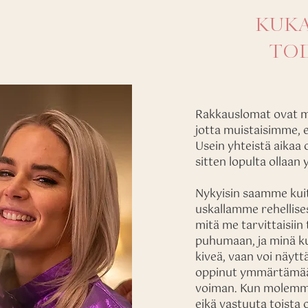
KUKA
TOD
Rakkauslomat ovat mei
jotta muistaisimme, e
Usein yhteistä aikaa o
sitten lopulta ollaan 
Nykyisin saamme kuit
uskallamme rehellises
mitä me tarvittaisii
puhumaan, ja minä ku
kiveä, vaan voi näytt
oppinut ymmärtämää
voiman. Kun molemma
eikä vastuuta toista