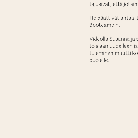
tajusivat, että jota
He päättivät antaa i
Bootcampin.
Videolla Susanna ja
toisiaan uudelleen ja
tuleminen muutti ko
puolelle.